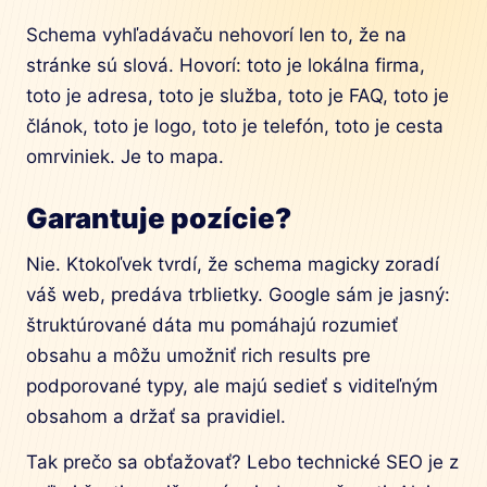
Schema vyhľadávaču nehovorí len to, že na
stránke sú slová. Hovorí: toto je lokálna firma,
toto je adresa, toto je služba, toto je FAQ, toto je
článok, toto je logo, toto je telefón, toto je cesta
omrviniek. Je to mapa.
Garantuje pozície?
Nie. Ktokoľvek tvrdí, že schema magicky zoradí
váš web, predáva trblietky. Google sám je jasný:
štruktúrované dáta mu pomáhajú rozumieť
obsahu a môžu umožniť rich results pre
podporované typy, ale majú sedieť s viditeľným
obsahom a držať sa pravidiel.
Tak prečo sa obťažovať? Lebo technické SEO je z