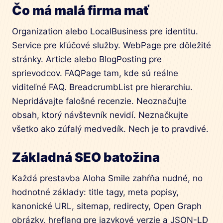
Čo má malá firma mať
Organization alebo LocalBusiness pre identitu.
Service pre kľúčové služby. WebPage pre dôležité
stránky. Article alebo BlogPosting pre
sprievodcov. FAQPage tam, kde sú reálne
viditeľné FAQ. BreadcrumbList pre hierarchiu.
Nepridávajte falošné recenzie. Neoznačujte
obsah, ktorý návštevník nevidí. Neznačkujte
všetko ako zúfalý medvedík. Nech je to pravdivé.
Základná SEO batožina
Každá prestavba Aloha Smile zahŕňa nudné, no
hodnotné základy: title tagy, meta popisy,
kanonické URL, sitemap, redirecty, Open Graph
obrázky, hreflang pre jazykové verzie a JSON-LD