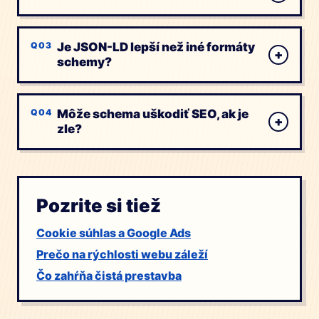
Je JSON-LD lepší než iné formáty
+
schemy?
Môže schema uškodiť SEO, ak je
+
zle?
Pozrite si tiež
Cookie súhlas a Google Ads
Prečo na rýchlosti webu záleží
Čo zahŕňa čistá prestavba