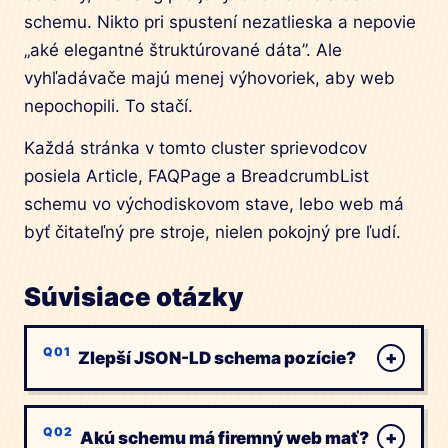
schemu. Nikto pri spustení nezatlieska a nepovie
„aké elegantné štruktúrované dáta”. Ale
vyhľadávače majú menej výhovoriek, aby web
nepochopili. To stačí.
Každá stránka v tomto cluster sprievodcov
posiela Article, FAQPage a BreadcrumbList
schemu vo východiskovom stave, lebo web má
byť čitateľný pre stroje, nielen pokojný pre ľudí.
Súvisiace otázky
+
Zlepší JSON-LD schema pozície?
+
Akú schemu má firemný web mať?