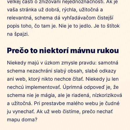
veľkej časti o znižovaní nejednoznačnosti. Ak je
vaša stránka už dobrá, rýchla, užitočná a
relevantná, schema dá vyhľadávačom čistejší
popis toho, čo tam je. Nie je to jedlo. Je to štítok
na špajzi.
Prečo to niektorí mávnu rukou
Niekedy majú v úzkom zmysle pravdu: samotná
schema nezachráni slabý obsah, slabé odkazy
ani web, ktorý nikto nechce čítať. Niekedy ju len
nechcú implementovať. Úprimná odpoveď je, že
schema nie je mágia, ale je riadená, nízkoriziková
a užitočná. Pri prestavbe malého webu je čudné
ju vynechať. Ak už web čistíme, prečo nechať
mapu doma?