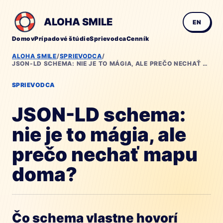
ALOHA SMILE
EN
Domov
Prípadové štúdie
Sprievodca
Cenník
ALOHA SMILE
/
SPRIEVODCA
/
JSON-LD SCHEMA: NIE JE TO MÁGIA, ALE PREČO NECHAŤ MAPU DOMA?
SPRIEVODCA
JSON-LD schema:
nie je to mágia, ale
prečo nechať mapu
doma?
Čo schema vlastne hovorí