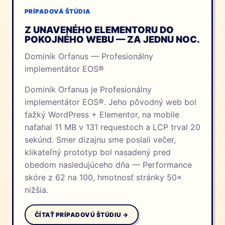
PRÍPADOVÁ ŠTÚDIA
Z UNAVENÉHO ELEMENTORU DO
POKOJNÉHO WEBU — ZA JEDNU NOC.
Dominik Orfanus — Profesionálny
implementátor EOS®
Dominik Orfanus je Profesionálny
implementátor EOS®. Jeho pôvodný web bol
ťažký WordPress + Elementor, na mobile
naťahal 11 MB v 131 requestoch a LCP trval 20
sekúnd. Smer dizajnu sme poslali večer,
klikateľný prototyp bol nasadený pred
obedom nasledujúceho dňa — Performance
skóre z 62 na 100, hmotnosť stránky 50×
nižšia.
ČÍTAŤ PRÍPADOVÚ ŠTÚDIU →