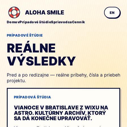
ALOHA SMILE
EN
Domov
Prípadové štúdie
Sprievodca
Cenník
PRÍPADOVÉ ŠTÚDIE
REÁLNE
VÝSLEDKY
Pred a po redizajne — reálne príbehy, čísla a priebeh
projektu.
PRÍPADOVÁ ŠTÚDIA
VIANOCE V BRATISLAVE Z WIXU NA
ASTRO. KULTÚRNY ARCHÍV, KTORÝ
SA DÁ KONEČNE UPRAVOVAŤ.